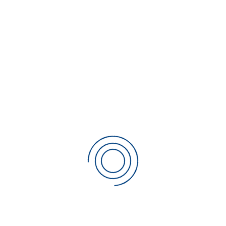
soudage par résistance, il faut les décaper et de vérifier le
niveau des résistances avant de soudage. Voir l’appareil
Sciaky SRA-2 ; il est indispensable a coté d’une machine a
souder par résistance.
Suppor
t: Contact Sciaky for full support dans le forme de:
Entretiens préventif ou dépannage
Etalonnage (obligatoire pour
NADCAP
)
Qualification des machines
Formation
Machines neuves ou